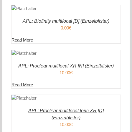
DEN
ENKORB
AILS
APL: Biofinity multifocal [D] (Einzelblister)
0.00
€
Read More
DEN
ENKORB
AILS
APL: Proclear multifocal XR [N] (Einzelblister)
10.00
€
Read More
DEN
ENKORB
AILS
APL: Proclear multifocal toric XR [D]
(Einzelblister)
10.00
€