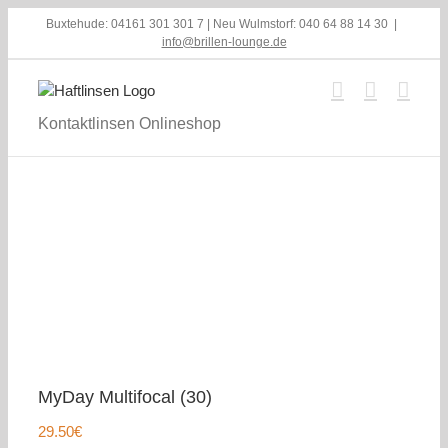
Skip
Buxtehude: 04161 301 301 7 | Neu Wulmstorf: 040 64 88 14 30
|
to
info@brillen-lounge.de
content
Kontaktlinsen Onlineshop
MyDay Multifocal (30)
29.50
€