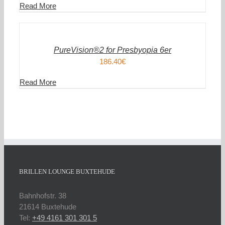
Read More
IN
DEN
WARENKORB
/
DETAILS
PureVision®2 for Presbyopia 6er
186.40
€
Read More
BRILLEN LOUNGE BUXTEHUDE
Bahnhofstr. 38
21614 Buxtehude
Tel:
+49 4161 301 301 5