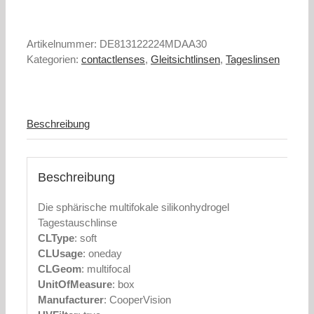
Menge
Artikelnummer:
DE813122224MDAA30
Kategorien:
contactlenses
,
Gleitsichtlinsen
,
Tageslinsen
Beschreibung
Beschreibung
Die sphärische multifokale silikonhydrogel
Tagestauschlinse
CLType
: soft
CLUsage
: oneday
CLGeom
: multifocal
UnitOfMeasure
: box
Manufacturer
: CooperVision