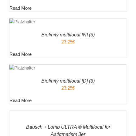
Read More
EN
ENKORB
ILS
Biofinity multifocal [N] (3)
23.25
€
Read More
EN
ENKORB
ILS
Biofinity multifocal [D] (3)
23.25
€
Read More
IN
DEN
WARENKORB
/
Bausch + Lomb ULTRA ® Multifocal for
DETAILS
Astigmatism 3er