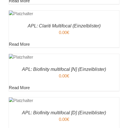
Read More
EN
ENKORB
ILS
APL: Clariti Multifocal (Einzelblister)
0.00
€
Read More
EN
ENKORB
ILS
APL: Biofinity multifocal [N] (Einzelblister)
0.00
€
Read More
EN
ENKORB
ILS
APL: Biofinity multifocal [D] (Einzelblister)
0.00
€