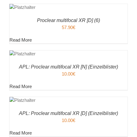
ENKORB
ILS
Proclear multifocal XR [D] (6)
57.90
€
Read More
EN
ENKORB
ILS
APL: Proclear multifocal XR [N] (Einzelblister)
10.00
€
Read More
EN
ENKORB
ILS
APL: Proclear multifocal XR [D] (Einzelblister)
10.00
€
Read More