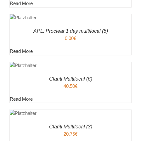
Read More
EN
ENKORB
ILS
APL: Proclear 1 day multifocal (5)
0.00
€
Read More
EN
ENKORB
ILS
Clariti Multifocal (6)
40.50
€
Read More
EN
ENKORB
ILS
Clariti Multifocal (3)
20.75
€