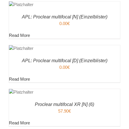
ENKORB
ILS
APL: Proclear multifocal [N] (Einzelblister)
0.00
€
Read More
EN
ENKORB
ILS
APL: Proclear multifocal [D] (Einzelblister)
0.00
€
Read More
EN
ENKORB
ILS
Proclear multifocal XR [N] (6)
57.90
€
Read More
EN