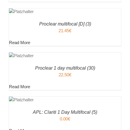
EN
ENKORB
ILS
Proclear multifocal [D] (3)
21.45
€
Read More
EN
ENKORB
ILS
Proclear 1 day multifocal (30)
22.50
€
Read More
EN
ENKORB
ILS
APL: Clariti 1 Day Multifocal (5)
0.00
€