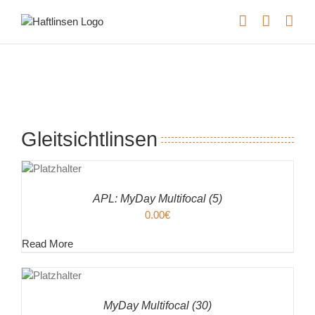
Skip
to
content
Gleitsichtlinsen
EN
ENKORB
ILS
APL: MyDay Multifocal (5)
0.00
€
Read More
EN
ENKORB
ILS
MyDay Multifocal (30)