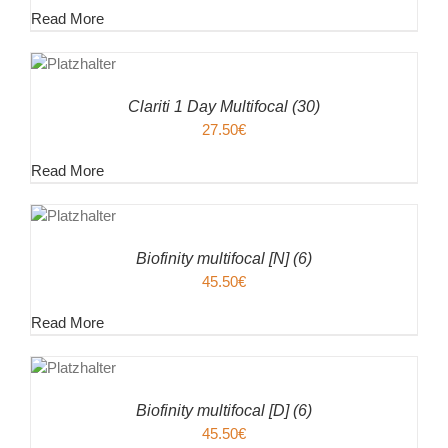
Read More
EN
ENKORB
ILS
Clariti 1 Day Multifocal (30)
27.50
€
Read More
EN
ENKORB
ILS
Biofinity multifocal [N] (6)
45.50
€
Read More
EN
ENKORB
ILS
Biofinity multifocal [D] (6)
45.50
€