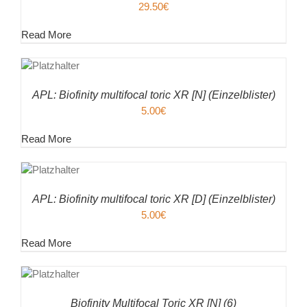
29.50
€
Read More
EN
ENKORB
ILS
APL: Biofinity multifocal toric XR [N] (Einzelblister)
5.00
€
Read More
EN
ENKORB
ILS
APL: Biofinity multifocal toric XR [D] (Einzelblister)
5.00
€
Read More
EN
ENKORB
ILS
Biofinity Multifocal Toric XR [N] (6)