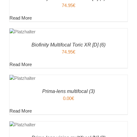
74.95
€
Read More
EN
ENKORB
ILS
Biofinity Multifocal Toric XR [D] (6)
74.95
€
Read More
EN
ENKORB
ILS
Prima-lens multifocal (3)
0.00
€
Read More
EN
ENKORB
ILS