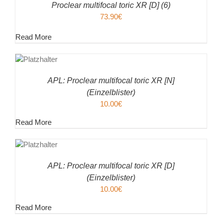
ILS
Proclear multifocal toric XR [D] (6)
73.90
€
Read More
EN
ENKORB
ILS
APL: Proclear multifocal toric XR [N]
(Einzelblister)
10.00
€
Read More
EN
ENKORB
ILS
APL: Proclear multifocal toric XR [D]
(Einzelblister)
10.00
€
Read More
EN