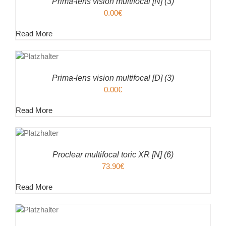
Prima-lens vision multifocal [N] (3)
0.00
€
Read More
EN
ENKORB
ILS
Prima-lens vision multifocal [D] (3)
0.00
€
Read More
EN
ENKORB
ILS
Proclear multifocal toric XR [N] (6)
73.90
€
Read More
EN
ENKORB