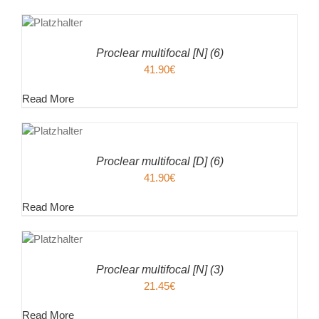
EN
ENKORB
ILS
Proclear multifocal [N] (6)
41.90
€
Read More
EN
ENKORB
ILS
Proclear multifocal [D] (6)
41.90
€
Read More
EN
ENKORB
ILS
Proclear multifocal [N] (3)
21.45
€
Read More