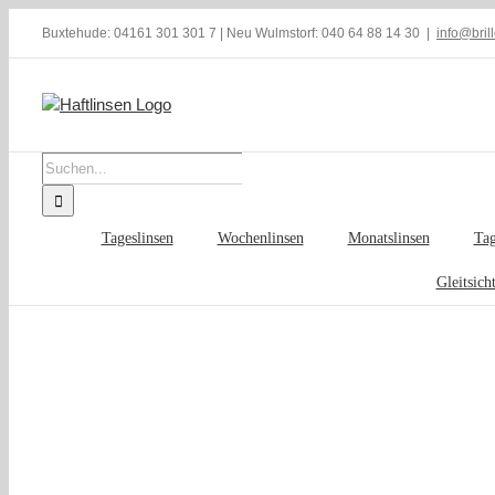
Skip
Buxtehude: 04161 301 301 7 | Neu Wulmstorf: 040 64 88 14 30
|
info@bril
to
content
Suche
nach:
Tageslinsen
Wochenlinsen
Monatslinsen
Tag
Gleitsich