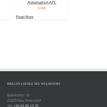
Astigmatism APL
0.00
€
Read More
BRILLEN LOUNGE NEU WULMSTORF
Bahnhofstr. 30
21629 Neu Wulmstorf
Tel:
+40 64 88 14 30