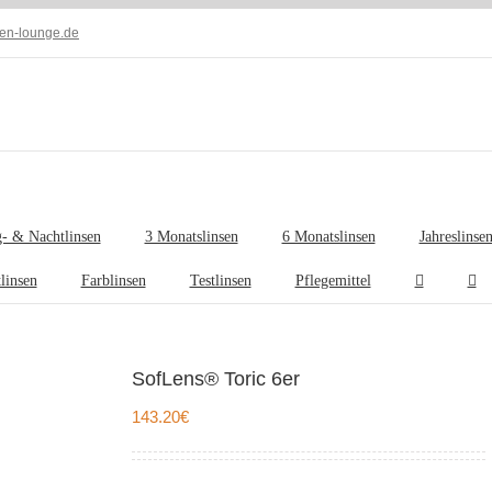
len-lounge.de
- & Nachtlinsen
3 Monatslinsen
6 Monatslinsen
Jahreslinse
tlinsen
Farblinsen
Testlinsen
Pflegemittel
SofLens® Toric 6er
143.20
€