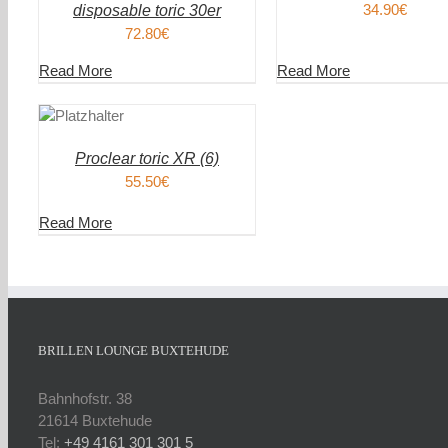
34.90
€
disposable toric 30er
72.80
€
Read More
Read More
DEN
ENKORB
AILS
Proclear toric XR (6)
55.50
€
Read More
BRILLEN LOUNGE BUXTEHUDE
Bahnhofstr. 38
21614 Buxtehude
Tel:
+49 4161 301 301 5