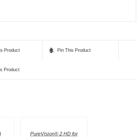
is Product
Pin This Product
is Product
IN
DEN
WARENKORB
/
DETAILS
)
PureVision® 2 HD for