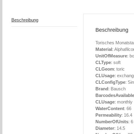
Beschreibung
Beschreibung
Torisches Monatst
Material
: Alphafilc
UnitOfMeasure
: b
CLType
: soft
CLGeom
: toric
CLUsage
: exchang
CLConfigType
: Si
Brand
: Bausch
BarcodesAvailabl
CLUsage
: monthly
WaterContent
: 66
Permeability
: 16.4
NumberOfUnits
: 6
Diameter
: 14.5