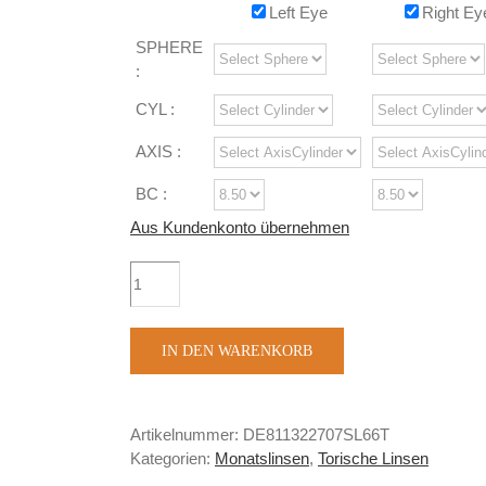
Left Eye
Right Ey
SPHERE
:
CYL :
AXIS :
BC :
Aus Kundenkonto übernehmen
SofLens®
Toric
6er
Menge
IN DEN WARENKORB
Artikelnummer:
DE811322707SL66T
Kategorien:
Monatslinsen
,
Torische Linsen