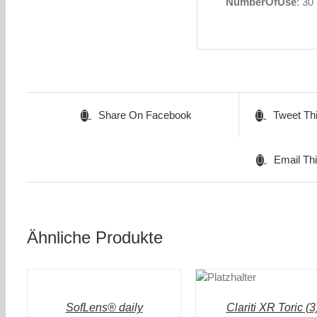
NumberOfUse
: 30
Share On Facebook
Tweet Th
Email Th
Ähnliche Produkte
IN
IN DEN
DEN
WARENKORB
WARENKORB
/
/
DETAILS
DETAILS
SofLens® daily
Clariti XR Toric (3