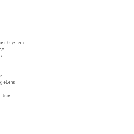
auschsystem
onA
ox
e
ngleLens
e
: true