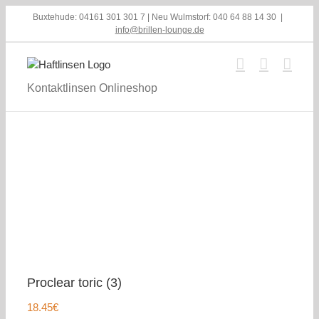
Skip
Buxtehude: 04161 301 301 7 | Neu Wulmstorf: 040 64 88 14 30
|
to
info@brillen-lounge.de
content
Kontaktlinsen Onlineshop
Proclear toric (3)
18.45
€