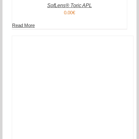
DETAILS
SofLens® Toric APL
0.00
€
Read More