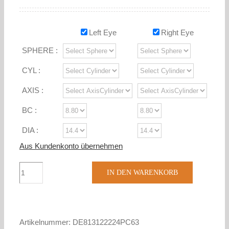
Left Eye
Right Eye
SPHERE :
CYL :
AXIS :
BC :
DIA :
Aus Kundenkonto übernehmen
Proclear
IN DEN WARENKORB
toric
(3)
Menge
Artikelnummer:
DE813122224PC63