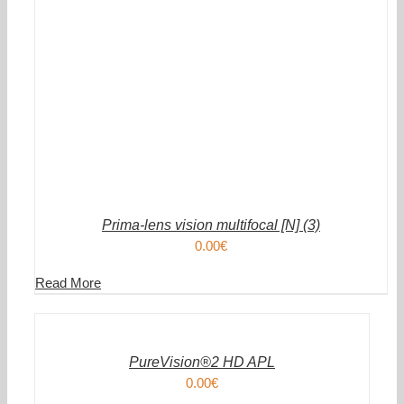
Prima-lens vision multifocal [N] (3)
0.00
€
Read More
IN
DEN
WARENKORB
/
DETAILS
PureVision®2 HD APL
0.00
€