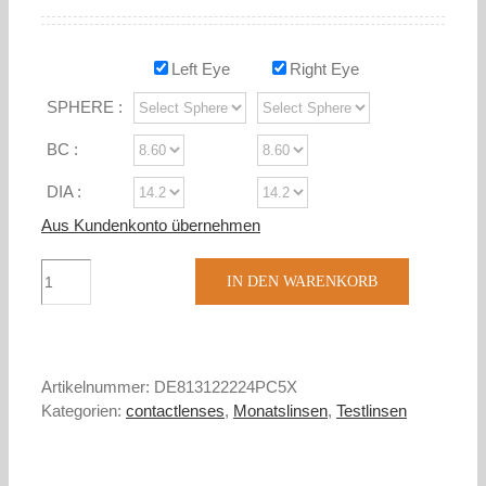
Left Eye
Right Eye
SPHERE :
BC :
DIA :
Aus Kundenkonto übernehmen
APL:
IN DEN WARENKORB
Proclear
(Einzelblister)
Menge
Artikelnummer:
DE813122224PC5X
Kategorien:
contactlenses
,
Monatslinsen
,
Testlinsen