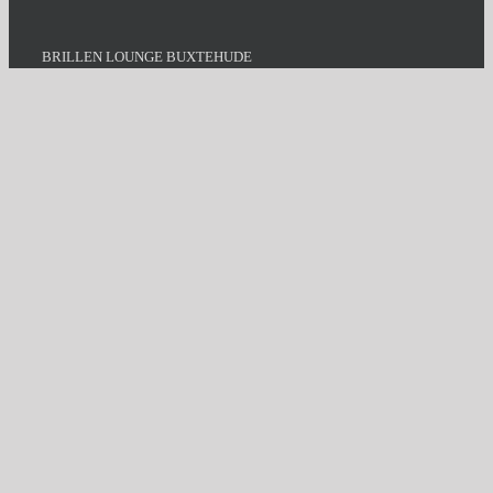
BRILLEN LOUNGE BUXTEHUDE
Bahnhofstr. 38
21614 Buxtehude
Tel:
+49 4161 301 301 5
E-Mail:
info@brillen-lounge.de
Öffnungszeiten
Montag - Freitag
9 Uhr - 18.30 Uhr
Samstag
9 Uhr - 14 Uhr
BRILLEN LOUNGE NEU WULMSTORF
Bahnhofstr. 30
21629 Neu Wulmstorf