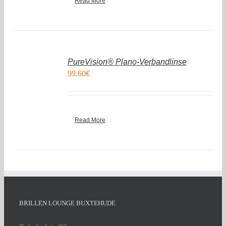
Read More
IN
DEN
PureVision® Plano-Verbandlinse
WARENKORB
99.60
€
/
DETAILS
Read More
BRILLEN LOUNGE BUXTEHUDE