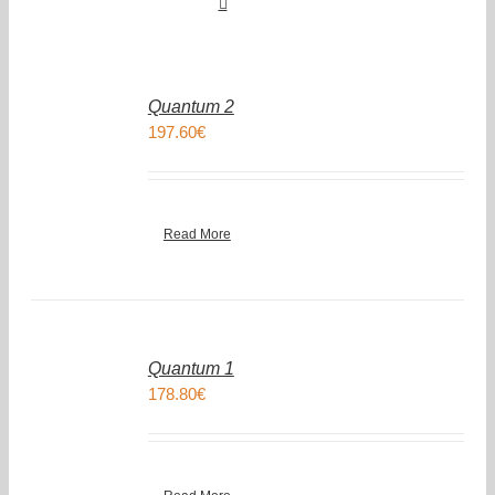
IN
DEN
Quantum 2
WARENKORB
197.60
€
/
DETAILS
Read More
IN
DEN
Quantum 1
WARENKORB
178.80
€
/
DETAILS