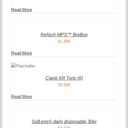
Read More
IN
DEN
WARENKORB
/
DETAILS
ReNu® MPS™ BigBox
61.40
€
Read More
DEN
ENKORB
AILS
Clariti XR Toric (6)
59.90
€
Read More
IN
DEN
WARENKORB
/
DETAILS
SofLens® daily disposable 30er