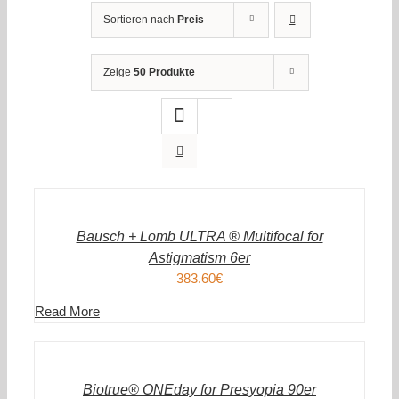
Sortieren nach
Preis
Zeige
50 Produkte
IN
DEN
WARENKORB
/
DETAILS
Bausch + Lomb ULTRA ® Multifocal for
Astigmatism 6er
383.60
€
Read More
IN
DEN
WARENKORB
/
DETAILS
Biotrue® ONEday for Presyopia 90er