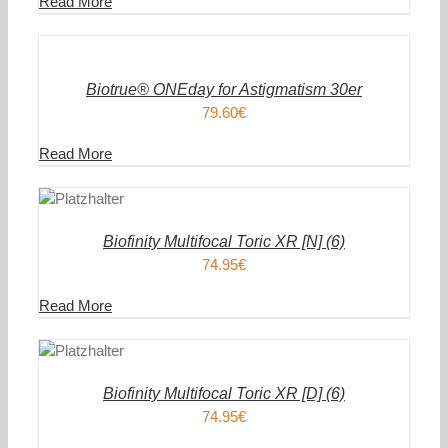
Read More
IN
DEN
WARENKORB
/
DETAILS
Biotrue® ONEday for Astigmatism 30er
79.60
€
Read More
DEN
ENKORB
AILS
Biofinity Multifocal Toric XR [N] (6)
74.95
€
Read More
DEN
ENKORB
AILS
Biofinity Multifocal Toric XR [D] (6)
74.95
€