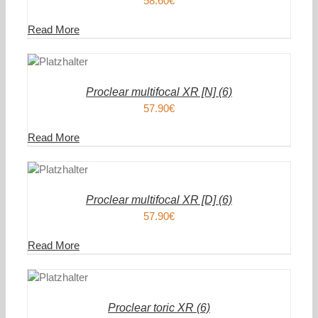
58.60
€
Read More
DEN
ENKORB
AILS
Proclear multifocal XR [N] (6)
57.90
€
Read More
DEN
ENKORB
AILS
Proclear multifocal XR [D] (6)
57.90
€
Read More
DEN
ENKORB
AILS
Proclear toric XR (6)