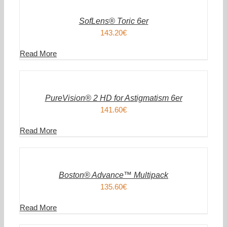
WARENKORB
/
DETAILS
SofLens® Toric 6er
143.20
€
Read More
IN
DEN
WARENKORB
/
DETAILS
PureVision® 2 HD for Astigmatism 6er
141.60
€
Read More
IN
DEN
WARENKORB
/
DETAILS
Boston® Advance™ Multipack
135.60
€
Read More
IN
DEN