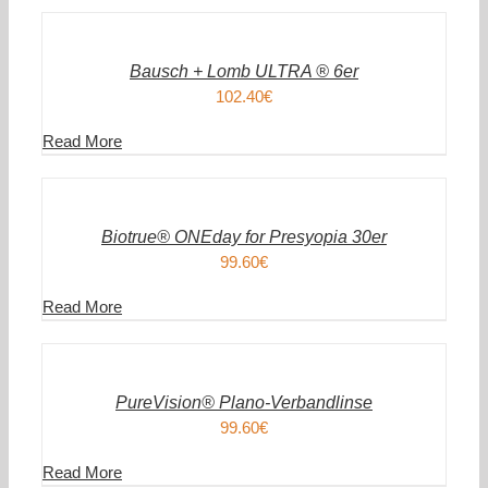
DEN
WARENKORB
/
DETAILS
Bausch + Lomb ULTRA ® 6er
102.40
€
Read More
IN
DEN
WARENKORB
/
DETAILS
Biotrue® ONEday for Presyopia 30er
99.60
€
Read More
IN
DEN
WARENKORB
/
DETAILS
PureVision® Plano-Verbandlinse
99.60
€
Read More
IN