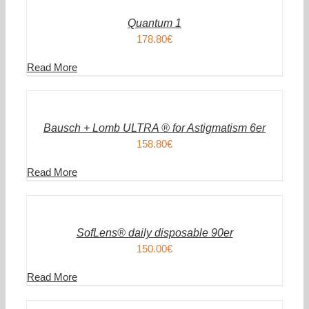
/
DETAILS
Quantum 1
178.80
€
Read More
IN
DEN
WARENKORB
/
DETAILS
Bausch + Lomb ULTRA ® for Astigmatism 6er
158.80
€
Read More
IN
DEN
WARENKORB
/
DETAILS
SofLens® daily disposable 90er
150.00
€
Read More
IN
DEN