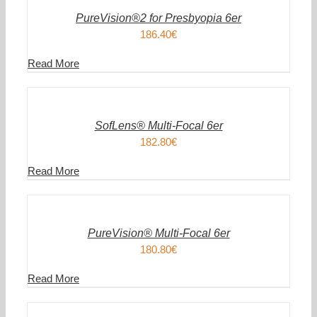
/
DETAILS
PureVision®2 for Presbyopia 6er
186.40
€
Read More
IN
DEN
WARENKORB
/
DETAILS
SofLens® Multi-Focal 6er
182.80
€
Read More
IN
DEN
WARENKORB
/
DETAILS
PureVision® Multi-Focal 6er
180.80
€
Read More
IN
DEN
WARENKORB