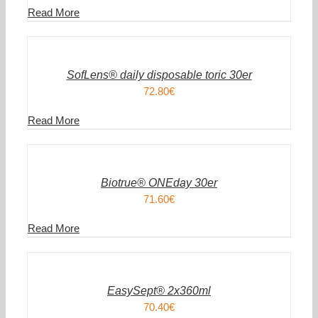
Read More
IN
DEN
WARENKORB
/
DETAILS
SofLens® daily disposable toric 30er
72.80
€
Read More
IN
DEN
WARENKORB
/
DETAILS
Biotrue® ONEday 30er
71.60
€
Read More
IN
DEN
WARENKORB
/
DETAILS
EasySept® 2x360ml
70.40
€