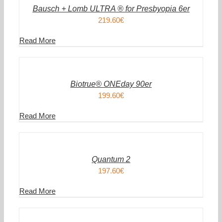
DETAILS
Bausch + Lomb ULTRA ® for Presbyopia 6er
219.60
€
Read More
IN
DEN
WARENKORB
/
DETAILS
Biotrue® ONEday 90er
199.60
€
Read More
IN
DEN
WARENKORB
/
DETAILS
Quantum 2
197.60
€
Read More
IN
DEN
WARENKORB