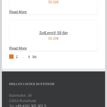
55.50
€
Read More
IN
DEN
WARENKORB
/
DETAILS
SofLens® 59 6er
55.20
€
Read More
1
2
…
4
Vor
BRILLEN LOUNGE BUXTEHUDE
Bahnhofstr. 38
21614 Buxtehude
Tel:
+49 4161 301 301 5