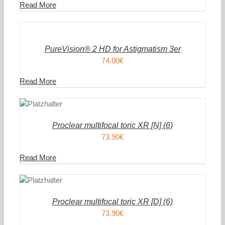
Read More
IN
DEN
WARENKORB
/
DETAILS
PureVision® 2 HD for Astigmatism 3er
74.00
€
Read More
DEN
ENKORB
AILS
Proclear multifocal toric XR [N] (6)
73.90
€
Read More
DEN
ENKORB
AILS
Proclear multifocal toric XR [D] (6)
73.90
€