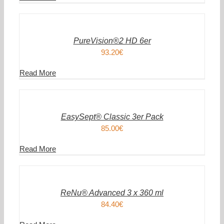
IN
DEN
WARENKORB
/
DETAILS
PureVision®2 HD 6er
93.20
€
Read More
IN
DEN
WARENKORB
/
DETAILS
EasySept® Classic 3er Pack
85.00
€
Read More
IN
DEN
WARENKORB
/
DETAILS
ReNu® Advanced 3 x 360 ml
84.40
€