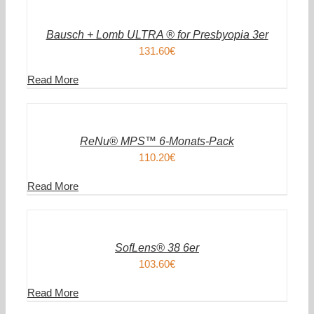
WARENKORB
/
DETAILS
Bausch + Lomb ULTRA ® for Presbyopia 3er
131.60
€
Read More
IN
DEN
WARENKORB
/
DETAILS
ReNu® MPS™ 6-Monats-Pack
110.20
€
Read More
IN
DEN
WARENKORB
/
DETAILS
SofLens® 38 6er
103.60
€
Read More
IN