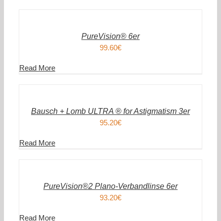
DEN
WARENKORB
/
DETAILS
PureVision® 6er
99.60
€
Read More
IN
DEN
WARENKORB
/
DETAILS
Bausch + Lomb ULTRA ® for Astigmatism 3er
95.20
€
Read More
IN
DEN
WARENKORB
/
DETAILS
PureVision®2 Plano-Verbandlinse 6er
93.20
€
Read More